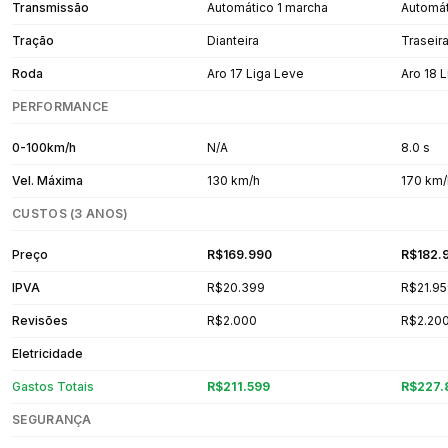
Transmissão
Automático 1 marcha
Automát
Tração
Dianteira
Traseir
Roda
Aro 17 Liga Leve
Aro 18 
PERFORMANCE
0-100km/h
N/A
8.0 s
Vel. Máxima
130 km/h
170 km/
CUSTOS (3 ANOS)
Preço
R$169.990
R$182.
IPVA
R$20.399
R$21.9
Revisões
R$2.000
R$2.20
Eletricidade
Gastos Totais
R$211.599
R$227.
SEGURANÇA