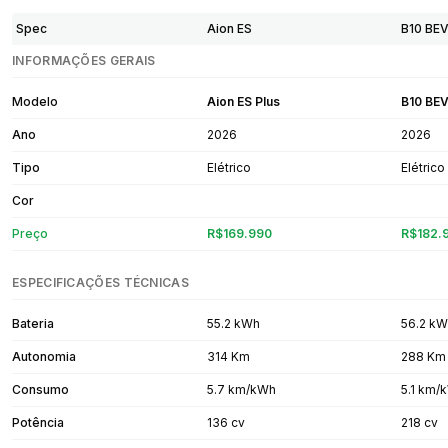
Spec
Aion ES
B10 BE
INFORMAÇÕES GERAIS
Modelo
Aion ES Plus
B10 BE
Ano
2026
2026
Tipo
Elétrico
Elétrico
Cor
Preço
R$169.990
R$182.
ESPECIFICAÇÕES TÉCNICAS
Bateria
55.2 kWh
56.2 k
Autonomia
314 Km
288 Km
Consumo
5.7 km/kWh
5.1 km/
Potência
136 cv
218 cv