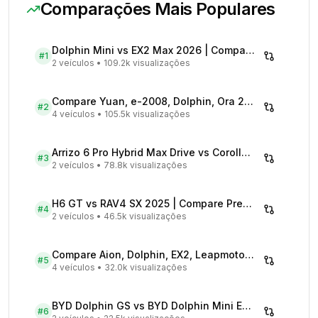
Comparações Mais Populares
Dolphin Mini vs EX2 Max 2026 | Compare Preços
#
1
2 veículos
•
109.2k visualizações
Compare Yuan, e-2008, Dolphin, Ora 2026 | Veículos Elétricos
#
2
4 veículos
•
105.5k visualizações
Arrizo 6 Pro Hybrid Max Drive vs Corolla Cross XRX Hybrid - Comparativo Completo
#
3
2 veículos
•
78.8k visualizações
H6 GT vs RAV4 SX 2025 | Compare Preços
#
4
2 veículos
•
46.5k visualizações
Compare Aion, Dolphin, EX2, Leapmotor 2026 | Veículos Elétricos
#
5
4 veículos
•
32.0k visualizações
BYD Dolphin GS vs BYD Dolphin Mini EV - Comparativo Completo
#
6