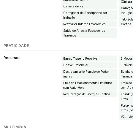
Câmera 
Câmera de Ré
Carrega
Carregador de Smartphone por
Indução
Indução
Teto So
Retrovisor Interno Fotocrômico
Cortina 
Saída de Ar para Passageiros
Traseiros
PRATICIDADE
Recursos
Banco Traseiro Rebatível
3 Modos
Chave Presencial
3 Nívei
Destravamento Remoto do Porta-
Bomba d
malas
Térmica
Freio de Estacionamento Eletrônico
Freio de
com Auto-Hold
com Aut
Recuperação de Energia Cinética
Frunk (p
litros
Porta-ma
litros (
V2L (Veh
MULTIMÍDIA