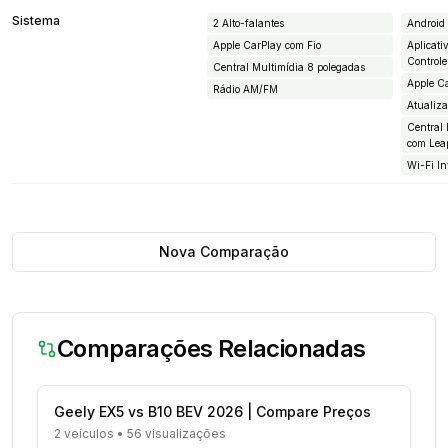
Sistema
2 Alto-falantes
Android
Apple CarPlay com Fio
Aplicat
Control
Central Multimídia 8 polegadas
Apple C
Rádio AM/FM
Atualiz
Central
com Le
Wi-Fi In
Nova Comparação
Comparações Relacionadas
Geely EX5 vs B10 BEV 2026 | Compare Preços
2 veículos
•
56 visualizações