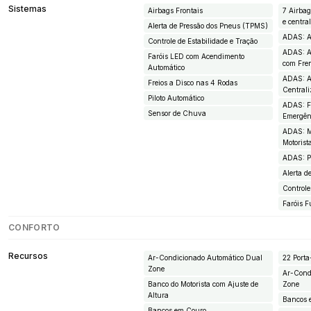
Sistemas
Airbags Frontais
7 Airbags
e central
Alerta de Pressão dos Pneus (TPMS)
ADAS: A
Controle de Estabilidade e Tração
ADAS: A
Faróis LED com Acendimento
com Fr
Automático
ADAS: A
Freios a Disco nas 4 Rodas
Central
Piloto Automático
ADAS: F
Sensor de Chuva
Emergên
ADAS: M
Motorist
ADAS: Pi
Alerta 
Controle
Faróis F
CONFORTO
Recursos
Ar-Condicionado Automático Dual
22 Porta
Zone
Ar-Cond
Banco do Motorista com Ajuste de
Zone
Altura
Bancos 
Bancos em Couro