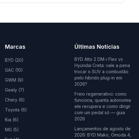
Marcas
Últimas Notícias
BYD Atto 2 DM-i Flex vs
BYD
(
20
)
Hyundai Creta: vale a pena
GAC
(
10
)
trocar o SUV a combustão
pelo híbrido plug-in em
GWM
(
9
)
2026?
Geely
(
7
)
Freio regenerativo: como
Chery
(
6
)
funciona, quanta autonomia
ele recupera e como dirigir
Toyota
(
6
)
com um pedal só — guia
2026
Kia
(
6
)
Lançamentos de agosto de
MG
(
5
)
2026: BYD Mako, Omoda 4,