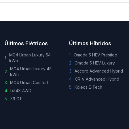
Últimos Elétricos
Últimos Híbridos
MG4 Urban Luxury 54
1
.
Omoda 5 HEV Prestige
1
.
kWh
2
.
Omoda 5 HEV Luxury
MG4 Urban Luxury 43
3
.
Accord Advanced Hybrid
2
.
kWh
4
.
CR-V Advanced Hybrid
3
.
MG4 Urban Comfort
5
.
Koleos E-Tech
4
.
bZ4X AWD
5
.
Z9 GT