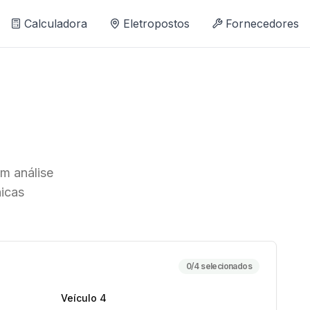
Calculadora
Eletropostos
Fornecedores
om análise
nicas
0
/4 selecionados
Veículo
4