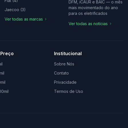
Fiat
(
4
)
DFM, iCAUR e BAIC — o mês
mais movimentado do ano
Jaecoo
(
3
)
para os eletrificados
Ver todas as marcas
Ver todas as notícias
 Preço
Institucional
il
Sobre Nós
mil
Contato
mil
Privacidade
00mil
Termos de Uso