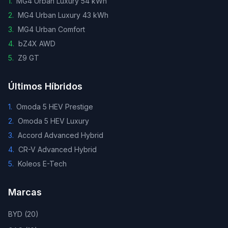
1
.
MG4 Urban Luxury 54 kWh
2
.
MG4 Urban Luxury 43 kWh
3
.
MG4 Urban Comfort
4
.
bZ4X AWD
5
.
Z9 GT
Últimos Híbridos
1
.
Omoda 5 HEV Prestige
2
.
Omoda 5 HEV Luxury
3
.
Accord Advanced Hybrid
4
.
CR-V Advanced Hybrid
5
.
Koleos E-Tech
Marcas
BYD
(
20
)