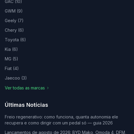
GAC
(
10
)
GWM
(
9
)
Geely
(
7
)
Chery
(
6
)
Toyota
(
6
)
Kia
(
6
)
MG
(
5
)
Fiat
(
4
)
Jaecoo
(
3
)
Ver todas as marcas
Últimas Notícias
Freio regenerativo: como funciona, quanta autonomia ele
recupera e como dirigir com um pedal só — guia 2026
Lançamentos de agosto de 2026: BYD Mako, Omoda 4, DFM,