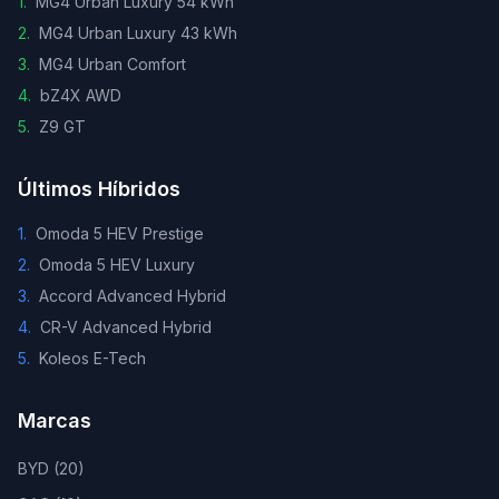
1
.
MG4 Urban Luxury 54 kWh
2
.
MG4 Urban Luxury 43 kWh
3
.
MG4 Urban Comfort
4
.
bZ4X AWD
5
.
Z9 GT
Últimos Híbridos
1
.
Omoda 5 HEV Prestige
2
.
Omoda 5 HEV Luxury
3
.
Accord Advanced Hybrid
4
.
CR-V Advanced Hybrid
5
.
Koleos E-Tech
Marcas
BYD
(
20
)