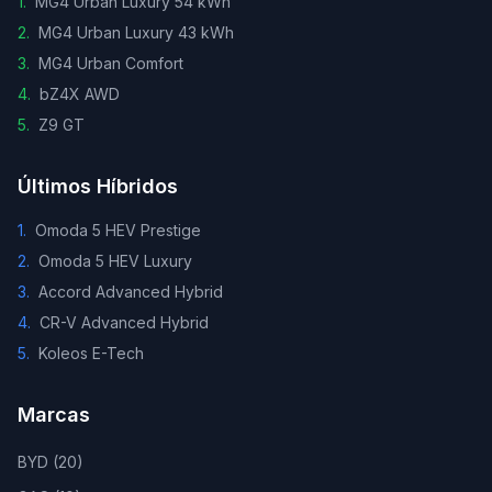
1
.
MG4 Urban Luxury 54 kWh
2
.
MG4 Urban Luxury 43 kWh
3
.
MG4 Urban Comfort
4
.
bZ4X AWD
5
.
Z9 GT
Últimos Híbridos
1
.
Omoda 5 HEV Prestige
2
.
Omoda 5 HEV Luxury
3
.
Accord Advanced Hybrid
4
.
CR-V Advanced Hybrid
5
.
Koleos E-Tech
Marcas
BYD
(
20
)