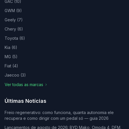
GAC
(
10
)
GWM
(
9
)
Geely
(
7
)
Chery
(
6
)
Toyota
(
6
)
Kia
(
6
)
MG
(
5
)
Fiat
(
4
)
Jaecoo
(
3
)
Ver todas as marcas
Últimas Notícias
Freio regenerativo: como funciona, quanta autonomia ele
recupera e como dirigir com um pedal só — guia 2026
Lançamentos de agosto de 2026: BYD Mako, Omoda 4, DFM,