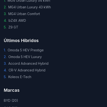
1
.
MG4 Urban Luxury 54 kWh
2
.
MG4 Urban Luxury 43 kWh
3
.
MG4 Urban Comfort
4
.
bZ4X AWD
5
.
Z9 GT
Últimos Híbridos
1
.
Omoda 5 HEV Prestige
2
.
Omoda 5 HEV Luxury
3
.
Accord Advanced Hybrid
4
.
CR-V Advanced Hybrid
5
.
Koleos E-Tech
Marcas
BYD
(
20
)