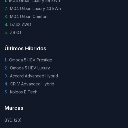
1
.
MG4 Urban Luxury 54 kWh
2
.
MG4 Urban Luxury 43 kWh
3
.
MG4 Urban Comfort
4
.
bZ4X AWD
5
.
Z9 GT
Últimos Híbridos
1
.
Omoda 5 HEV Prestige
2
.
Omoda 5 HEV Luxury
3
.
Accord Advanced Hybrid
4
.
CR-V Advanced Hybrid
5
.
Koleos E-Tech
Marcas
BYD
(
20
)