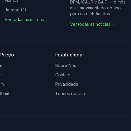
Fiat
(
4
)
DFM, iCAUR e BAIC — o mês
mais movimentado do ano
Jaecoo
(
3
)
para os eletrificados
Ver todas as marcas
Ver todas as notícias
 Preço
Institucional
il
Sobre Nós
mil
Contato
mil
Privacidade
00mil
Termos de Uso