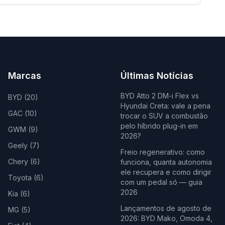
Marcas
Últimas Notícias
BYD Atto 2 DM-i Flex vs
BYD
(
20
)
Hyundai Creta: vale a pena
GAC
(
10
)
trocar o SUV a combustão
pelo híbrido plug-in em
GWM
(
9
)
2026?
Geely
(
7
)
Freio regenerativo: como
Chery
(
6
)
funciona, quanta autonomia
ele recupera e como dirigir
Toyota
(
6
)
com um pedal só — guia
2026
Kia
(
6
)
Lançamentos de agosto de
MG
(
5
)
2026: BYD Mako, Omoda 4,