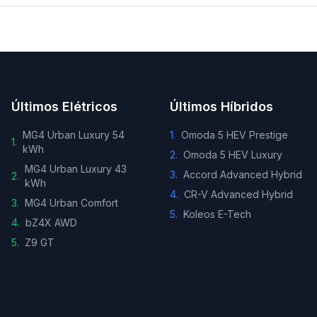
Últimos Elétricos
Últimos Híbridos
MG4 Urban Luxury 54
1
.
Omoda 5 HEV Prestige
1
.
kWh
2
.
Omoda 5 HEV Luxury
MG4 Urban Luxury 43
3
.
Accord Advanced Hybrid
2
.
kWh
4
.
CR-V Advanced Hybrid
3
.
MG4 Urban Comfort
5
.
Koleos E-Tech
4
.
bZ4X AWD
5
.
Z9 GT