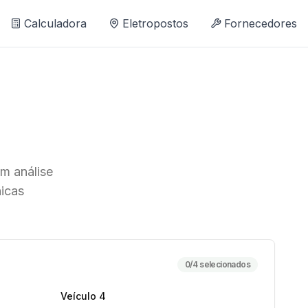
Calculadora
Eletropostos
Fornecedores
om análise
nicas
0
/4 selecionados
Veículo
4