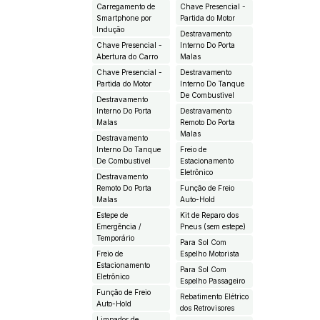
Carregamento de
Chave Presencial -
Smartphone por
Partida do Motor
Indução
Destravamento
Chave Presencial -
Interno Do Porta
Abertura do Carro
Malas
Chave Presencial -
Destravamento
Partida do Motor
Interno Do Tanque
De Combustivel
Destravamento
Interno Do Porta
Destravamento
Malas
Remoto Do Porta
Malas
Destravamento
Interno Do Tanque
Freio de
De Combustivel
Estacionamento
Eletrônico
Destravamento
Remoto Do Porta
Função de Freio
Malas
Auto-Hold
Estepe de
Kit de Reparo dos
Emergência /
Pneus (sem estepe)
Temporário
Para Sol Com
Freio de
Espelho Motorista
Estacionamento
Para Sol Com
Eletrônico
Espelho Passageiro
Função de Freio
Rebatimento Elétrico
Auto-Hold
dos Retrovisores
Limpador de