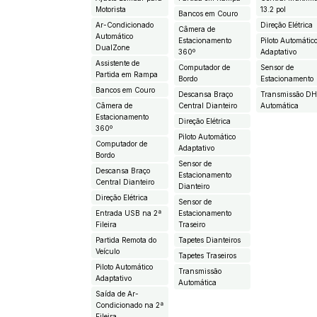
Motorista
13.2 pol
Bancos em Couro
Ar-Condicionado
Direção Elétrica
Câmera de
Automático
Estacionamento
Piloto Automátic
DualZone
360º
Adaptativo
Assistente de
Computador de
Sensor de
Partida em Rampa
Bordo
Estacionamento
Bancos em Couro
Descansa Braço
Transmissão D
Câmera de
Central Dianteiro
Automática
Estacionamento
Direção Elétrica
360º
Piloto Automático
Computador de
Adaptativo
Bordo
Sensor de
Descansa Braço
Estacionamento
Central Dianteiro
Dianteiro
Direção Elétrica
Sensor de
Entrada USB na 2ª
Estacionamento
Fileira
Traseiro
Partida Remota do
Tapetes Dianteiros
Veículo
Tapetes Traseiros
Piloto Automático
Transmissão
Adaptativo
Automática
Saída de Ar-
Condicionado na 2ª
Fileira