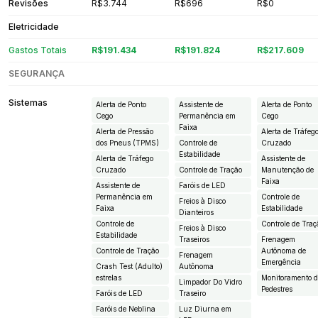
Revisões
R$3.744
R$696
R$0
Eletricidade
Gastos Totais
R$191.434
R$191.824
R$217.609
SEGURANÇA
Sistemas
Alerta de Ponto
Assistente de
Alerta de Ponto
Cego
Permanência em
Cego
Faixa
Alerta de Pressão
Alerta de Tráfeg
dos Pneus (TPMS)
Controle de
Cruzado
Estabilidade
Alerta de Tráfego
Assistente de
Cruzado
Controle de Tração
Manutenção de
Faixa
Assistente de
Faróis de LED
Permanência em
Controle de
Freios à Disco
Faixa
Estabilidade
Dianteiros
Controle de
Controle de Traç
Freios à Disco
Estabilidade
Traseiros
Frenagem
Controle de Tração
Autônoma de
Frenagem
Emergência
Crash Test (Adulto)
Autônoma
estrelas
Monitoramento 
Limpador Do Vidro
Pedestres
Faróis de LED
Traseiro
Faróis de Neblina
Luz Diurna em