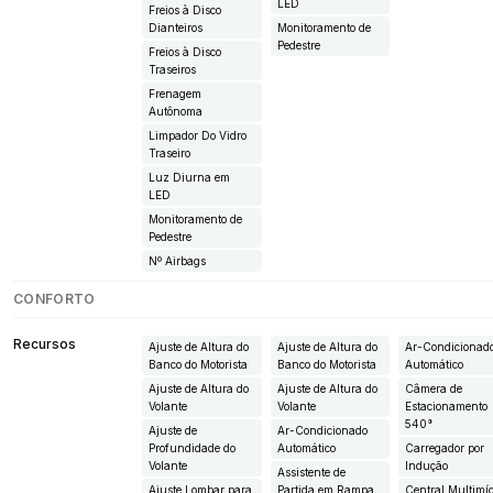
LED
Freios à Disco
Dianteiros
Monitoramento de
Pedestre
Freios à Disco
Traseiros
Frenagem
Autônoma
Limpador Do Vidro
Traseiro
Luz Diurna em
LED
Monitoramento de
Pedestre
Nº Airbags
CONFORTO
Recursos
Ajuste de Altura do
Ajuste de Altura do
Ar-Condicionad
Banco do Motorista
Banco do Motorista
Automático
Ajuste de Altura do
Ajuste de Altura do
Câmera de
Volante
Volante
Estacionamento
540°
Ajuste de
Ar-Condicionado
Profundidade do
Automático
Carregador por
Volante
Indução
Assistente de
Ajuste Lombar para
Partida em Rampa
Central Multimí