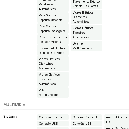
Travamento Elétrico
Parabrisas
Remoto Das Portas
Automáticos
Vidros Elétricos
Para Sol Com
Dianteiros
Espelho Motorista
Automáticos
Para Sol Com
Vidros Elétricos
Espelho Passageiro
Traseiros
Rebatimento Elétrico
Automáticos
dos Retrovisores
Volante
Travamento Eletrico
Multifuncional
Remoto Das Portas
Vidros Elétricos
Dianteiros
Automáticos
Vidros Elétricos
Traseiros
Automáticos
Volante
Multifuncional
MULTIMÍDIA
Sistema
Conexão Bluetooth
Conexão Bluetooth
Android Auto s
Fio
Conexão USB
Conexão USB
Apple CarPlay 