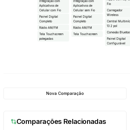
Integração com
Integração com
Fio
Aplicativos de
Aplicativos de
Celular com Fio
Celular sem Fio
Carregador
Wireless
Painel Digital
Painel Digital
Completo
Completo
Central Multimí
13.2 pol
Rádio AM/FM
Rádio AM/FM
Conexão Bluetoo
Tela Touchscreen
Tela Touchscreen
polegadas
Painel Digital
Configurável
Nova Comparação
Comparações Relacionadas