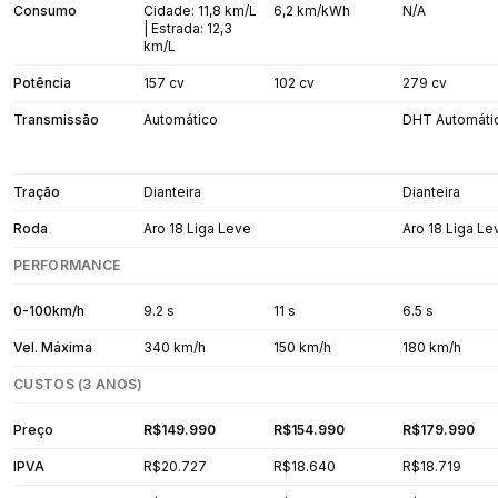
Consumo
Cidade: 11,8 km/L
6,2 km/kWh
N/A
| Estrada: 12,3
km/L
Potência
157 cv
102 cv
279 cv
Transmissão
Automático
DHT Automáti
Tração
Dianteira
Dianteira
Roda
Aro 18 Liga Leve
Aro 18 Liga Le
PERFORMANCE
0-100km/h
9.2 s
11 s
6.5 s
Vel. Máxima
340 km/h
150 km/h
180 km/h
CUSTOS (3 ANOS)
Preço
R$149.990
R$154.990
R$179.990
IPVA
R$20.727
R$18.640
R$18.719