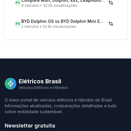
Compare Aion, Dolphin, EX2, Leapmotor 2026 | Veículos Elétricos
#
5
4 veículos
•
32.0k visualizações
BYD Dolphin GS vs BYD Dolphin Mini EV - Comparativo Completo
#
6
2 veículos
•
22.5k visualizações
Elétricos Brasil
Veículos Elétricos e Híbridos
O maior portal de veículos elétricos e híbridos do Brasil.
Informações atualizadas, comparações detalhadas e tudo
sobre mobilidade sustentável.
Newsletter gratuita