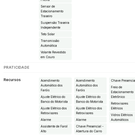
Sensor de
Estacionamento
Traseiro
Suspensão Traseira
Independente
Teto Solar
Transmissão
Automática
Volante Revestido
em Couro
PRATICIDADE
Recursos
Acendimento
Acendimento
Chave Presencia
Automático dos
Automático dos
Freio de
Faróis
Faróis
Estacionamento
Ajuste Elétrico do
Ajuste Elétrico do
Eletrônico
Banco do Motorista
Banco do Motorista
Retrovisores
Ajuste Elétrico dos
Ajuste Elétrico dos
Elétricos
Retrovisores
Retrovisores
Vidros Elétricos
Alarme
Alarme
Automáticos
Assistente de Farol
Chave Presencial -
Alto
Abertura do Carro