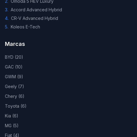
2
.
Omoda 5 HEV Luxury
3
.
Accord Advanced Hybrid
4
.
CR-V Advanced Hybrid
5
.
Koleos E-Tech
Marcas
BYD
(
20
)
GAC
(
10
)
GWM
(
9
)
Geely
(
7
)
Chery
(
6
)
Toyota
(
6
)
Kia
(
6
)
MG
(
5
)
Fiat
(
4
)