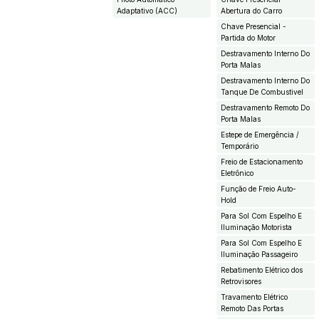
Adaptativo (ACC)
Abertura do Carro
Chave Presencial -
Partida do Motor
Destravamento Interno Do
Porta Malas
Destravamento Interno Do
Tanque De Combustivel
Destravamento Remoto Do
Porta Malas
Estepe de Emergência /
Temporário
Freio de Estacionamento
Eletrônico
Função de Freio Auto-
Hold
Para Sol Com Espelho E
Iluminação Motorista
Para Sol Com Espelho E
Iluminação Passageiro
Rebatimento Elétrico dos
Retrovisores
Travamento Elétrico
Remoto Das Portas