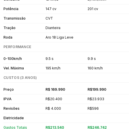
Potência
147 cv
201 cv
Transmissão
CVT
Tração
Dianteira
Roda
Aro 18 Liga Leve
PERFORMANCE
0-100km/h
9.5 s
9.9 s
Vel. Máxima
195 km/h
160 km/h
CUSTOS (3 ANOS)
Preço
R$ 169.990
R$199.990
IPVA
R$20.400
R$23.933
Revisões
R$ 4.000
R$596
Eletricidade
Gastos Totais
R$213.540
R$246.742