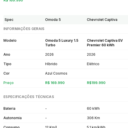
R$ 169.990
Spec
Omoda 5
Chevrolet Captiva
INFORMAÇÕES GERAIS
Modelo
Omoda 5 Luxury 1.5
Chevrolet Captiva EV
Turbo
Premier 60 kWh
Ano
2026
2026
Tipo
Híbrido
Elétrico
Cor
Azul Cosmos
Preço
R$ 169.990
R$199.990
ESPECIFICAÇÕES TÉCNICAS
Bateria
-
60 kWh
Autonomia
-
306 Km
Consumo
12 Km/L
5,1 km/kWh