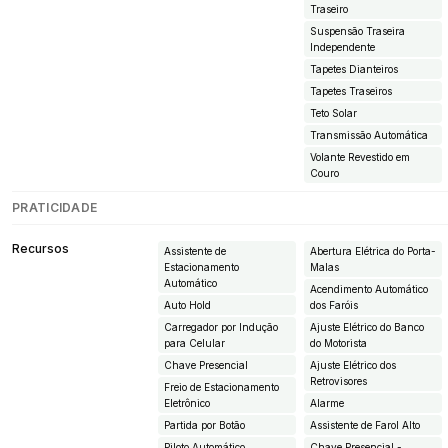
Traseiro
Suspensão Traseira
Independente
Tapetes Dianteiros
Tapetes Traseiros
Teto Solar
Transmissão Automática
Volante Revestido em
Couro
PRATICIDADE
Recursos
Assistente de
Abertura Elétrica do Porta-
Estacionamento
Malas
Automático
Acendimento Automático
Auto Hold
dos Faróis
Carregador por Indução
Ajuste Elétrico do Banco
para Celular
do Motorista
Chave Presencial
Ajuste Elétrico dos
Retrovisores
Freio de Estacionamento
Eletrônico
Alarme
Partida por Botão
Assistente de Farol Alto
Piloto Automático
Chave Presencial -