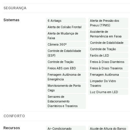
SEGURANÇA
Sistemas
6 Airbags
Alerta de Pressão dos
Pneus (TPMS)
Alerta de Colisão Frontal
Assistente de
Alerta de Mudança de
Permanência em Faixa
Faixa
Controle de Estabilidade
Câmera 360º
Controle de Tração
Controle de Estabilidade
(ESP)
Faróis de LED
Controle de Tração
Freios à Disco Dianteiros
Freios ABS com EBD
Freios à Disco Traseiros
Frenagem Autônoma de
Frenagem Autônoma
Emergência
Limpador Do Vidro
Monitoramento de Ponto
Traseiro
Cego
Luz Diurna em LED
Sensores de
Estacionamento
Dianteiros e Traseiros
CONFORTO
Recursos
Ar-Condicionado
Ajuste de Altura do Banco