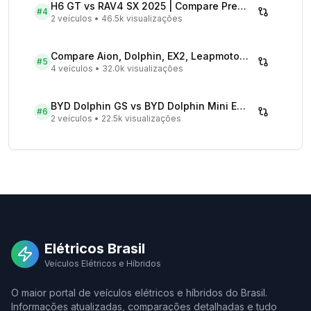
H6 GT vs RAV4 SX 2025 | Compare Preços
#
4
2 veículos
•
46.5k visualizações
Compare Aion, Dolphin, EX2, Leapmotor 2026 | Veículos Elétricos
#
5
4 veículos
•
32.0k visualizações
BYD Dolphin GS vs BYD Dolphin Mini EV - Comparativo Completo
#
6
2 veículos
•
22.5k visualizações
Elétricos Brasil
Veículos Elétricos e Híbridos
O maior portal de veículos elétricos e híbridos do Brasil.
Informações atualizadas, comparações detalhadas e tudo