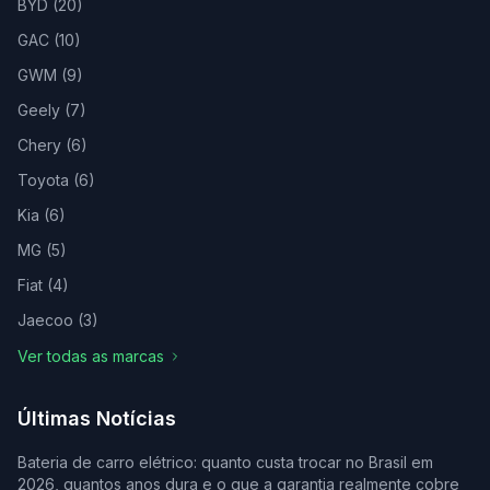
BYD
(
20
)
GAC
(
10
)
GWM
(
9
)
Geely
(
7
)
Chery
(
6
)
Toyota
(
6
)
Kia
(
6
)
MG
(
5
)
Fiat
(
4
)
Jaecoo
(
3
)
Ver todas as marcas
Últimas Notícias
Bateria de carro elétrico: quanto custa trocar no Brasil em
2026, quantos anos dura e o que a garantia realmente cobre