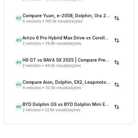
Compare Yuan, e-2008, Dolphin, Ora 2026 | Veículos Elétricos
#
2
4 veículos
•
105.5k visualizações
Arrizo 6 Pro Hybrid Max Drive vs Corolla Cross XRX Hybrid - Comparativo Completo
#
3
2 veículos
•
78.8k visualizações
H6 GT vs RAV4 SX 2025 | Compare Preços
#
4
2 veículos
•
46.5k visualizações
Compare Aion, Dolphin, EX2, Leapmotor 2026 | Veículos Elétricos
#
5
4 veículos
•
32.0k visualizações
BYD Dolphin GS vs BYD Dolphin Mini EV - Comparativo Completo
#
6
2 veículos
•
22.5k visualizações