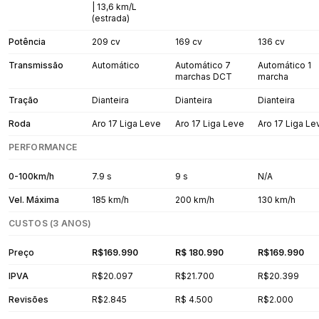
| 13,6 km/L
(estrada)
Potência
209 cv
169 cv
136 cv
Transmissão
Automático
Automático 7
Automático 1
marchas DCT
marcha
Tração
Dianteira
Dianteira
Dianteira
Roda
Aro 17 Liga Leve
Aro 17 Liga Leve
Aro 17 Liga Le
PERFORMANCE
0-100km/h
7.9 s
9 s
N/A
Vel. Máxima
185 km/h
200 km/h
130 km/h
CUSTOS (3 ANOS)
Preço
R$169.990
R$ 180.990
R$169.990
IPVA
R$20.097
R$21.700
R$20.399
Revisões
R$2.845
R$ 4.500
R$2.000