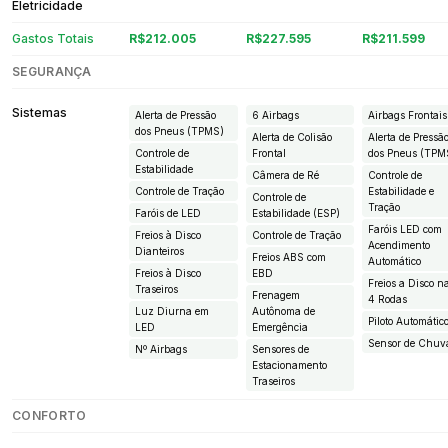
Eletricidade
Gastos Totais
R$212.005
R$227.595
R$211.599
SEGURANÇA
Sistemas
Alerta de Pressão
6 Airbags
Airbags Frontais
dos Pneus (TPMS)
Alerta de Colisão
Alerta de Pressã
Controle de
Frontal
dos Pneus (TPM
Estabilidade
Câmera de Ré
Controle de
Controle de Tração
Estabilidade e
Controle de
Tração
Faróis de LED
Estabilidade (ESP)
Faróis LED com
Freios à Disco
Controle de Tração
Acendimento
Dianteiros
Freios ABS com
Automático
Freios à Disco
EBD
Freios a Disco n
Traseiros
Frenagem
4 Rodas
Luz Diurna em
Autônoma de
Piloto Automátic
LED
Emergência
Sensor de Chuv
Nº Airbags
Sensores de
Estacionamento
Traseiros
CONFORTO