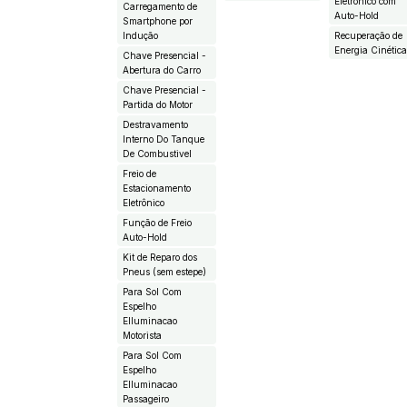
Eletrônico com
Carregamento de
Auto-Hold
Smartphone por
Indução
Recuperação de
Energia Cinétic
Chave Presencial -
Abertura do Carro
Chave Presencial -
Partida do Motor
Destravamento
Interno Do Tanque
De Combustivel
Freio de
Estacionamento
Eletrônico
Função de Freio
Auto-Hold
Kit de Reparo dos
Pneus (sem estepe)
Para Sol Com
Espelho
EIluminacao
Motorista
Para Sol Com
Espelho
EIluminacao
Passageiro