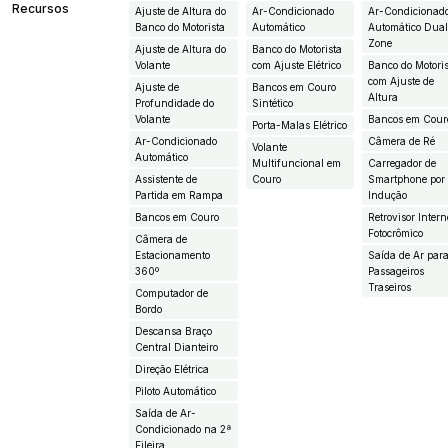
Recursos
Ajuste de Altura do
Ar-Condicionado
Ar-Condicionad
Banco do Motorista
Automático
Automático Dua
Zone
Ajuste de Altura do
Banco do Motorista
Volante
com Ajuste Elétrico
Banco do Motori
com Ajuste de
Ajuste de
Bancos em Couro
Altura
Profundidade do
Sintético
Volante
Bancos em Cour
Porta-Malas Elétrico
Ar-Condicionado
Câmera de Ré
Volante
Automático
Multifuncional em
Carregador de
Assistente de
Couro
Smartphone por
Partida em Rampa
Indução
Bancos em Couro
Retrovisor Intern
Fotocrômico
Câmera de
Estacionamento
Saída de Ar par
360º
Passageiros
Traseiros
Computador de
Bordo
Descansa Braço
Central Dianteiro
Direção Elétrica
Piloto Automático
Saída de Ar-
Condicionado na 2ª
Fileira