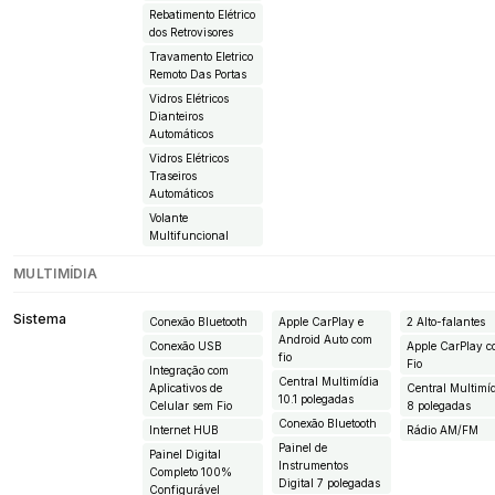
Rebatimento Elétrico
dos Retrovisores
Travamento Eletrico
Remoto Das Portas
Vidros Elétricos
Dianteiros
Automáticos
Vidros Elétricos
Traseiros
Automáticos
Volante
Multifuncional
MULTIMÍDIA
Sistema
Conexão Bluetooth
Apple CarPlay e
2 Alto-falantes
Android Auto com
Conexão USB
Apple CarPlay 
fio
Fio
Integração com
Central Multimídia
Aplicativos de
Central Multimí
10.1 polegadas
Celular sem Fio
8 polegadas
Conexão Bluetooth
Internet HUB
Rádio AM/FM
Painel de
Painel Digital
Instrumentos
Completo 100%
Digital 7 polegadas
Configurável