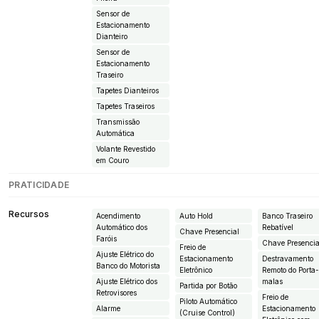
Sensor de
Estacionamento
Dianteiro
Sensor de
Estacionamento
Traseiro
Tapetes Dianteiros
Tapetes Traseiros
Transmissão
Automática
Volante Revestido
em Couro
PRATICIDADE
Recursos
Acendimento
Auto Hold
Banco Traseiro
Automático dos
Rebatível
Chave Presencial
Faróis
Chave Presencia
Freio de
Ajuste Elétrico do
Estacionamento
Destravamento
Banco do Motorista
Eletrônico
Remoto do Porta
Ajuste Elétrico dos
malas
Partida por Botão
Retrovisores
Freio de
Piloto Automático
Alarme
Estacionamento
(Cruise Control)