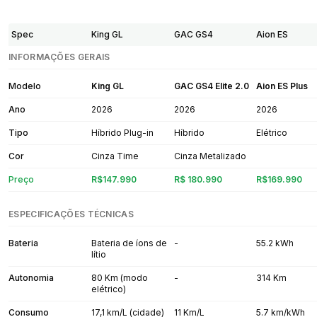
Spec
King GL
GAC GS4
Aion ES
INFORMAÇÕES GERAIS
Modelo
King GL
GAC GS4 Elite 2.0
Aion ES Plus
Ano
2026
2026
2026
Tipo
Híbrido Plug-in
Híbrido
Elétrico
Cor
Cinza Time
Cinza Metalizado
Preço
R$147.990
R$ 180.990
R$169.990
ESPECIFICAÇÕES TÉCNICAS
Bateria
Bateria de íons de
-
55.2 kWh
lítio
Autonomia
80 Km (modo
-
314 Km
elétrico)
Consumo
17,1 km/L (cidade)
11 Km/L
5.7 km/kWh